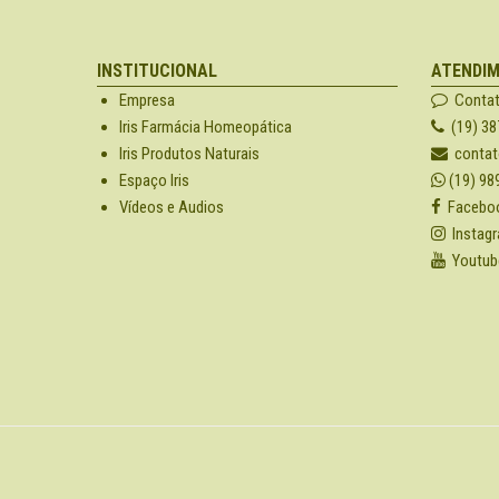
INSTITUCIONAL
ATENDI
Empresa
Conta
Iris Farmácia Homeopática
(19) 38
Iris Produtos Naturais
contat
Espaço Iris
(19) 98
Vídeos e Audios
Facebo
Instag
Youtub