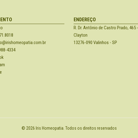
MENTO
ENDEREÇO
to
R. Dr. Antônio de Castro Prado, 465 -
71.8018
Clayton
o@irishomeopatia.com.br
13276-090 Valinhos - SP
988-4334
ok
ram
e
©
2026
Iris Homeopatia.
Todos os direitos reservados