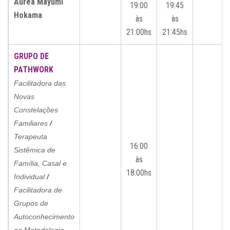
Áurea Mayumi
19:00
19:45
Hokama
às
às
21:00hs
21:45hs
GRUPO DE
PATHWORK
Facilitadora das
Novas
Constelações
Familiares
/
Terapeuta
16:00
Sistêmica de
às
Família, Casal e
18:00hs
Individual
/
Facilitadora de
Grupos de
Autoconhecimento