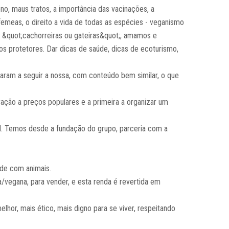
o, maus tratos, a importância das vacinações, a
meas, o direito a vida de todas as espécies - veganismo
 &quot;cachorreiras ou gateiras&quot;, amamos e
 protetores. Dar dicas de saúde, dicas de ecoturismo,
saram a seguir a nossa, com conteúdo bem similar, o que
ação a preços populares e a primeira a organizar um
l. Temos desde a fundação do grupo, parceria com a
ade com animais.
vegana, para vender, e esta renda é revertida em
or, mais ético, mais digno para se viver, respeitando