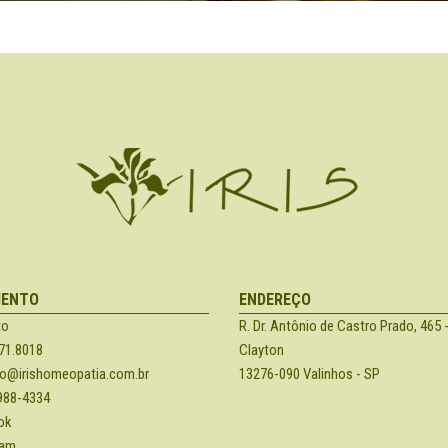
MENTO
ENDEREÇO
to
R. Dr. Antônio de Castro Prado, 465 -
71.8018
Clayton
o@irishomeopatia.com.br
13276-090 Valinhos - SP
988-4334
ok
ram