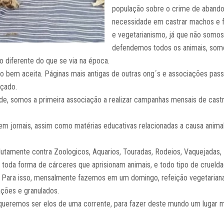
população sobre o crime de abandon
necessidade em castrar machos e fe
e vegetarianismo, já que não somos
defendemos todos os animais, somos
 diferente do que se via na época.
ito bem aceita. Páginas mais antigas de outras ong´s e associações pas
nçado.
ade, somos a primeira associação a realizar campanhas mensais de castr
m jornais, assim como matérias educativas relacionadas a causa anima
utamente contra Zoologicos, Aquarios, Touradas, Rodeios, Vaquejadas,
toda forma de cárceres que aprisionam animais, e todo tipo de crueld
. Para isso, mensalmente fazemos em um domingo, refeição vegetariana/
ações e granulados.
eremos ser elos de uma corrente, para fazer deste mundo um lugar melh