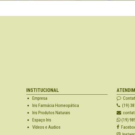
INSTITUCIONAL
ATENDI
Empresa
Conta
Iris Farmácia Homeopática
(19) 38
Iris Produtos Naturais
contat
Espaço Iris
(19) 98
Vídeos e Audios
Facebo
Instag